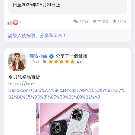
日至2025年05月31日止
0 評論
2K 瀏覽
1 評分
4
請登入後按讚、分享和留言！
分享了一個鏈接
嘀咕 小編
2 年前
-
5.0
夏貝兒精品百貨
https://isa-
bella.com/%E5%A4%8F%E8%B2%9D%E5%85%92%E7%
B2%BE%E5%93%81%E7%99%BE%E8%B2%A8