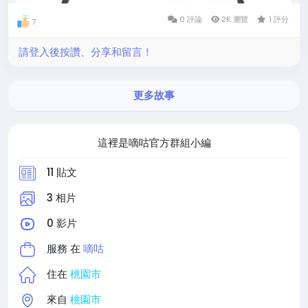
0 評論
2K 瀏覽
1 評分
7
請登入後按讚、分享和留言！
更多故事
這裡是嘀咕官方群組小編
11 貼文
3 相片
0 影片
服務 在
嘀咕
住在
桃園市
來自
桃園市