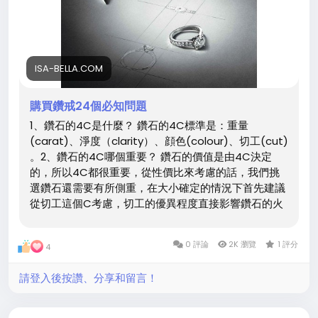
ISA-BELLA.COM
購買鑽戒24個必知問題
1、鑽石的4C是什麼？ 鑽石的4C標準是：重量
(carat)、淨度（clarity）、顔色(colour)、切工(cut)
。2、鑽石的4C哪個重要？ 鑽石的價值是由4C決定
的，所以4C都很重要，從性價比來考慮的話，我們挑
選鑽石還需要有所側重，在大小確定的情況下首先建議
從切工這個C考慮，切工的優異程度直接影響鑽石的火
彩，所有我們常說切工是鑽石的第二生命，其次考慮顔
色這個C，顔色從D-Z，越接近D色，鑽石越通透，建議
0 評論
2K 瀏覽
1 評分
4
最後考慮淨度這個C，以VS級以上爲好，SI級性價比
高，因爲淨度只對鑽石造成較小的影響。3、鑽石的重
請登入後按讚、分享和留言！
量單位是什麽？ 鑽石是以“克拉”爲計量單位的，“克
拉”就是英語“c