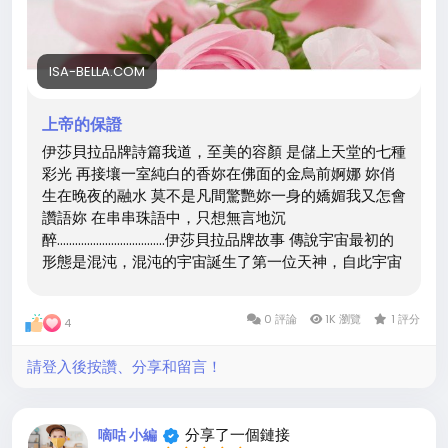
ISA-BELLA.COM
上帝的保證
伊莎貝拉品牌詩篇我道，至美的容顏 是儲上天堂的七種
彩光 再接壤一室純白的香妳在佛面的金烏前婀娜 妳俏
生在晚夜的融水 莫不是凡間驚艷妳一身的嬌媚我又怎會
讚語妳 在串串珠語中，只想無言地沉
醉....................................伊莎貝拉品牌故事 傳說宇宙最初的
形態是混沌，混沌的宇宙誕生了第一位天神，自此宇宙
萬物開始有了生命，天神為了彰顯自己的仁慈與尊貴，
把自己最美麗的女兒BELLA賜嫁於凡間第一個王朝。
0 評論
1K 瀏覽
1 評分
4
BELLA不只擁有美貌，她的智慧表現在詩與藝術上更呈
現出另一種尊貴與光明，天神把天空最珍貴的七種彩石
請登入後按讚、分享和留言！
分別鑲在她髮叢、耳垂、頸項、手腕、與指節上，到了
人間
分享了一個鏈接
嘀咕 小編