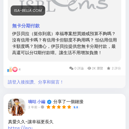
ISA-BELLA.COM
無卡分期付款
伊莎貝拉（挺你到底）幸福專案想買婚戒預算不夠嗎？
沒有信用卡嗎？有信用卡但額度不夠用嗎？ 怕佔用信用
卡額度嗎？別擔心，伊莎貝拉提供您無卡分期付款，最
高還可以分12期付款唷。讓生活不用增加負擔！
0 評論
2K 瀏覽
2 評分
4
請登入後按讚、分享和留言！
分享了一個鏈接
嘀咕 小編
2 年前
-
5.0
真愛久久-讓幸福更長久
https://isa-