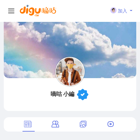
加入
嘀咕 小編