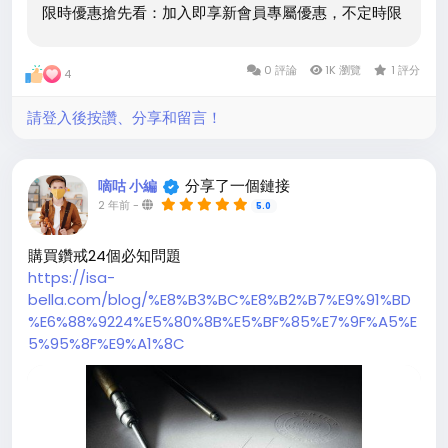
限時優惠搶先看：加入即享新會員專屬優惠，不定時限
量折扣，讓您用最實惠的價格入手夢寐以求的珠寶。新
品優先通知：搶先獲取我們最新款珠寶設計的訊息，讓
0 評論
1K 瀏覽
1 評分
4
你走在時尚的最前端。好友限定活動：參加我們為 LINE
好友獨家準備的活動，包括 VIP 預購、線上抽獎等，尊
請登入後按讚、分享和留言！
享貴賓級待遇。如何加入？掃描下方 QR 碼，或點擊連
結立即成為伊莎貝拉珠寶的 LIN
分享了一個鏈接
嘀咕 小編
2 年前
-
5.0
購買鑽戒24個必知問題
https://isa-
bella.com/blog/%E8%B3%BC%E8%B2%B7%E9%91%BD
%E6%88%9224%E5%80%8B%E5%BF%85%E7%9F%A5%E
5%95%8F%E9%A1%8C