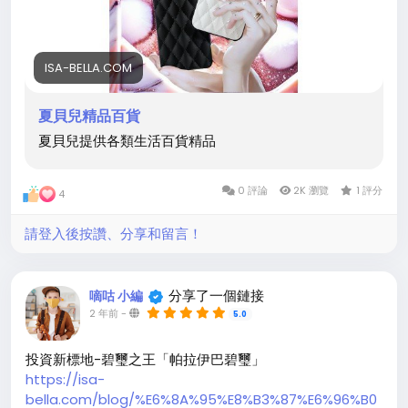
ISA-BELLA.COM
夏貝兒精品百貨
夏貝兒提供各類生活百貨精品
0 評論
2K 瀏覽
1 評分
4
請登入後按讚、分享和留言！
分享了一個鏈接
嘀咕 小編
2 年前
-
5.0
投資新標地-碧璽之王「帕拉伊巴碧璽」
https://isa-
bella.com/blog/%E6%8A%95%E8%B3%87%E6%96%B0