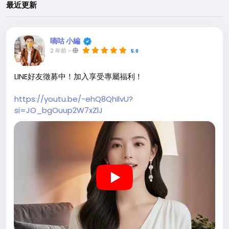
最近更新
嘀咕 小編
2 年前
-
5.0
LINE好友徵募中！加入享受專屬福利！
https://youtu.be/-ehQ8QhIlvU?
si=JO_bgOuup2W7xZlJ