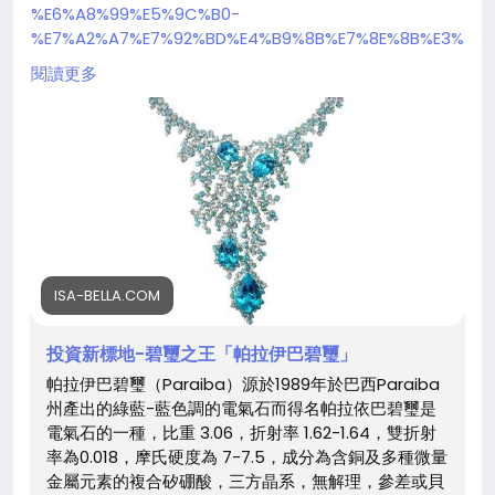
%E6%A8%99%E5%9C%B0-
%E7%A2%A7%E7%92%BD%E4%B9%8B%E7%8E%8B%E3%
80%8C%E5%B8%95%E6%8B%89%E4%BC%8A%E5%B7
閱讀更多
%B4%E7%A2%A7%E7%92%BD%E3%80%8D
ISA-BELLA.COM
投資新標地-碧璽之王「帕拉伊巴碧璽」
帕拉伊巴碧璽（Paraiba）源於1989年於巴西Paraiba
州產出的綠藍-藍色調的電氣石而得名帕拉依巴碧璽是
電氣石的一種，比重 3.06，折射率 1.62-1.64，雙折射
率為0.018，摩氏硬度為 7-7.5，成分為含銅及多種微量
金屬元素的複合矽硼酸，三方晶系，無解理，參差或貝