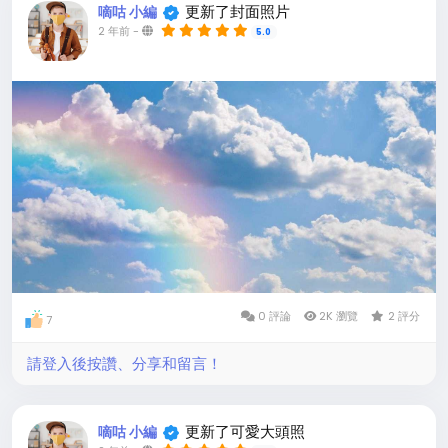
更新了封面照片
嘀咕 小編
2 年前
-
5.0
0 評論
2K 瀏覽
2 評分
7
請登入後按讚、分享和留言！
更新了可愛大頭照
嘀咕 小編