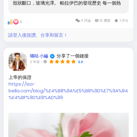
殼狀斷口，玻璃光澤。 帕拉伊巴的發現歷史 每一個熱
愛帕拉伊巴碧璽的人都不應該忘記帕拉伊巴之父Heitor
Dimas Barbosa。說起來有點神奇，他和他的助手從
0 評論
1K 瀏覽
1 評分
4
上世紀八十年代早起開始，就一直在巴西帕拉伊巴州尋
找石頭。他一直相信他能夠在帕拉伊巴州找到無與倫比
請登入後按讚、分享和留言！
的一種世人從來沒有見過的石頭。 198
分享了一個鏈接
嘀咕 小編
2 年前
-
5.0
上帝的保證
https://isa-
bella.com/blog/%E4%B8%8A%E5%B8%9D%E7%9A%84
%E4%BF%9D%E8%AD%89