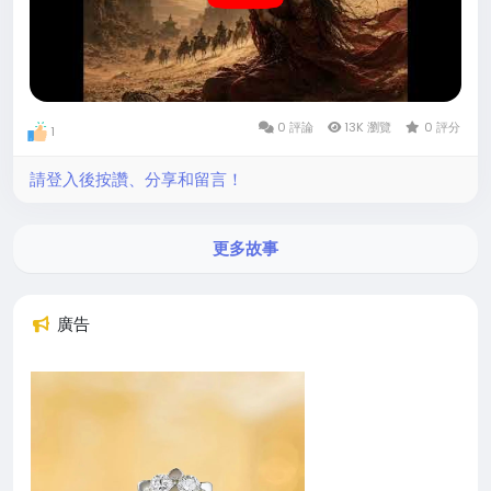
0 評論
13K 瀏覽
0 評分
1
請登入後按讚、分享和留言！
更多故事
廣告