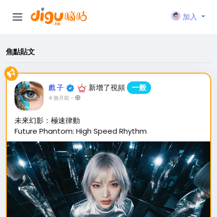
加入
焦點貼文
新增了視頻
一般
戲 子
4 個月前
-
未來幻影：極速律動
Future Phantom: High Speed ​​Rhythm