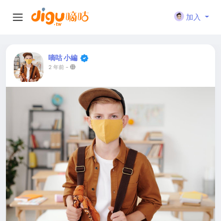
加入
嘀咕 小編
2 年前
-