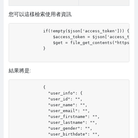
您可以這樣檢索使用者資訊
            if(!empty($json['access_token'])) {

                $access_token = $json['access_token
                $get = file_get_contents("https://
            }

結果將是:
            {

              "user_info": {

              "user_id": "",

              "user_name": "",

              "user_email": "",

              "user_firstname": "",

              "user_lastname": "",

              "user_gender": "",

              "user_birthdate": "",
