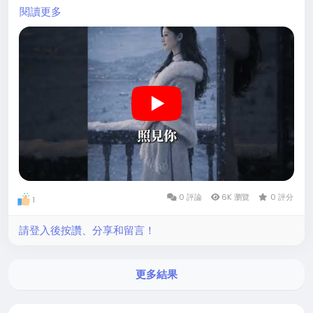
原的呼吸。
閱讀更多
Dolly的嗓音高遠而清澈，像把思念唱進月光裡。弦樂在緩
慢節奏中層層展開，將孤獨釀成溫柔的守望。
不是呼喚歸來，而是在漫長的黑夜裡，靜靜成為一盞不滅的
光。
「她們的歌聲，讓我文思泉湧，好樣的...」
= 圖片為Dolly本人，由AI依照相片生成
#月光牧草
#蒙古民謠
#原創音樂
#華語歌曲
#歌曲分享
0 評論
6K 瀏覽
0 評分
1
#有料音樂
https://youtu.be/Ce0fK0E_yUo
請登入後按讚、分享和留言！
更多結果