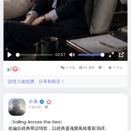
02:57
玩
沉
全
畫
0 評論
默
8K 瀏覽
1
螢
0 評分
中
2
的
幕
畫
請登入後按讚、分享和留言！
小 兵
4 個月前
-
〈Sailing Across the Sea〉
改編自經典華語情歌，以經典靈魂樂風格重新演繹。