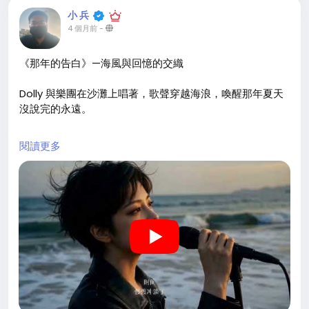
小 兵
4 個月前
-
《那年的告白》—海風與回憶的交織
Dolly 與樂團在沙灘上唱著，歌聲穿越海浪，喚醒那年夏天
沒說完的永遠。
舊街、星空、轉身遠去的背影——回憶與現實交錯，最後鏡
閱讀更多
頭拉遠，她渺小如沙，告白沉入海風。
那年夏天，你的告白說出口了嗎？
#那年的告白
#海邊樂團
#Dolly
#青春回憶
#AI影像
https://youtu.be/CHkvFo2xEoM