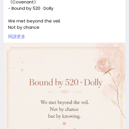
《Covenant》
- Bound by 520 · Dolly
We met beyond the veil.
Not by chance
but by knowing.
閱讀更多
A vow, unspoken,
sealed in light.
Across all lifetimes,
I find you.
And in every ending
we begin again.