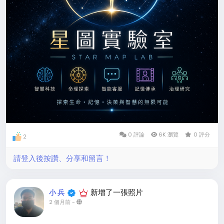
#星圖
#實驗室
#軌跡
#地圖
#StarMapLab
0 評論
6K 瀏覽
0 評分
2
請登入後按讚、分享和留言！
新增了一張照片
小 兵
2 個月前
-