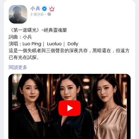
小 兵
3 個月前
-
《第一道曙光》-經典靈魂樂
詞曲：小兵
演唱：Luo Ping｜ Luoluo｜ Dolly
這是一個失眠者與三個聲音的深夜共存，黑暗還在，但遠方
已有光在試探。
閱讀更多
四道聲線彼此追問、擁抱、拆穿、撫慰，直到天將明未明之
際，那道曙光終於有了形狀。
#靈魂樂
#第一道曙光
#原創歌曲
#原創音樂
https://youtu.be/D3Db-PH6Ytg