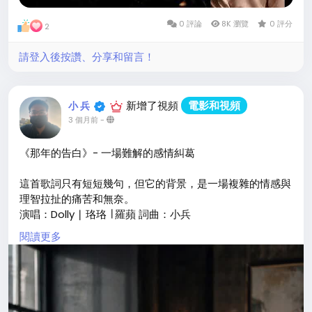
0 評論
8K 瀏覽
0 評分
2
請登入後按讚、分享和留言！
新增了視頻
電影和視頻
小 兵
3 個月前
-
《那年的告白》- 一場難解的感情糾葛
這首歌詞只有短短幾句，但它的背景，是一場複雜的情感與
理智拉扯的痛苦和無奈。
演唱：Dolly ∣ 珞珞 ∣ 羅蘋 詞曲：小兵
閱讀更多
#那年的告白
#情感糾葛
#dolly
#珞珞
#羅蘋