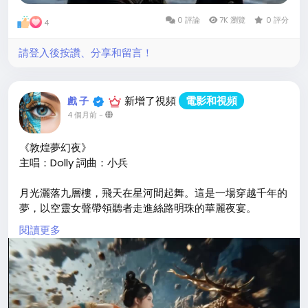
0 評論
7K 瀏覽
0 評分
4
請登入後按讚、分享和留言！
新增了視頻
電影和視頻
戲 子
4 個月前
-
《敦煌夢幻夜》
主唱：Dolly 詞曲：小兵
月光灑落九層樓，飛天在星河間起舞。這是一場穿越千年的
夢，以空靈女聲帶領聽者走進絲路明珠的華麗夜宴。
閱讀更多
琵琶聲聲、衣帶飄揚，每一粒沙都在訴說從前的故事。夢境
與現實交織，一眼便是千年。
#敦煌
#世界音樂
#空靈女聲
#史詩
#夢幻
#飛天
#絲路