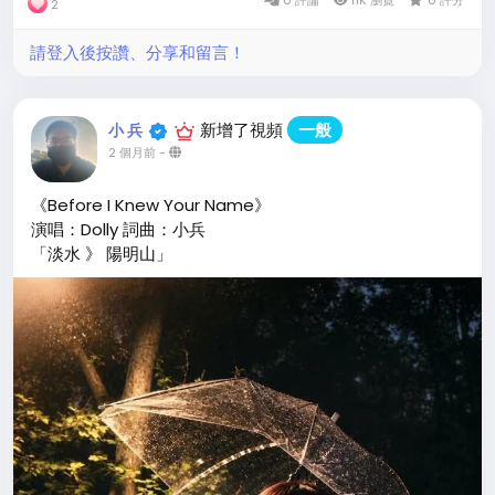
2
#再度重相逢
#原創音樂
#情感敘事
#Dolly
#珞珞
#羅蘋
https://www.youtube.com/watch?v=h2ysIui169c
請登入後按讚、分享和留言！
新增了視頻
一般
小 兵
2 個月前
-
《Before I Knew Your Name》
演唱：Dolly 詞曲：小兵
「淡水 》 陽明山」