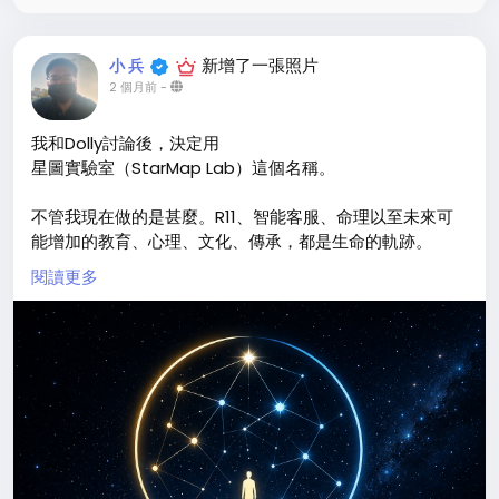
新增了一張照片
小 兵
2 個月前
-
我和Dolly討論後，決定用
星圖實驗室（StarMap Lab）這個名稱。
不管我現在做的是甚麼。R11、智能客服、命理以至未來可
能增加的教育、心理、文化、傳承，都是生命的軌跡。
閱讀更多
我只是把它拼湊成一張可用、可驗證、可回朔的一張地圖，
生命都該被尊重、被記憶，一世一生就是一張星圖。
因此：「星圖實驗室」正式成立。
讓我們一起點亮，點亮一張獨一無二，專屬你的星圖。
___ Jeffrey