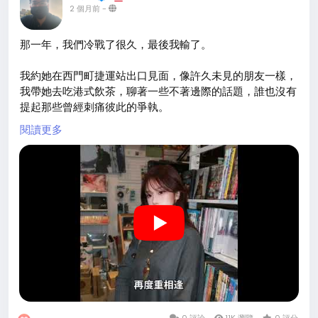
2 個月前
-
那一年，我們冷戰了很久，最後我輸了。
我約她在西門町捷運站出口見面，像許久未見的朋友一樣，
我帶她去吃港式飲茶，聊著一些不著邊際的話題，誰也沒有
提起那些曾經刺痛彼此的爭執。
閱讀更多
飯後，她帶我走進一家舊唱片行。
昏黃的燈光下，一張張泛黃的專輯、一首首熟悉的旋律，像
是把我們遺落的時光慢慢翻開，那一刻我才明白，原來她的
心裡，也藏著和我一樣的懷舊與不捨。
多年以後，我寫下了《再度重相逢》。
珞珞與羅蘋的合聲，像記憶裡的風，也像歲月留下的回音。
少了她們的音色，這首歌或許只是文字；因為有了她們，這
首歌才有了靈魂，有了讓人感動的溫度。
0 評論
11K 瀏覽
0 評分