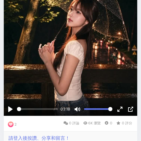
03:18
玩
沉
全
畫
0 評論
默
6K 瀏覽
0
螢
0 評分
中
2
的
幕
畫
請登入後按讚、分享和留言！