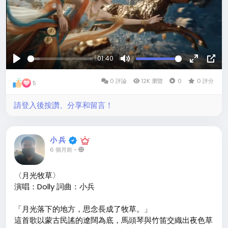
01:40
玩
沉
全
畫
0 評論
默
12K 瀏覽
0
螢
0 評分
中
5
的
幕
畫
請登入後按讚、分享和留言！
小 兵
6 個月前
-
〈月光牧草〉
演唱：Dolly 詞曲：小兵
「月光落下的地方，思念長成了牧草。」
這首歌以蒙古民謠的遼闊為底，馬頭琴與竹笛交織出夜色草