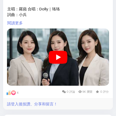
主唱：羅蘋 合唱：Dolly｜珞珞
詞曲：小兵
閱讀更多
歌詞講述一個女人用半年積蓄飄洋過海，只為見摯愛一面。
在陌生城市的角落裡，她練習呼吸、壓抑淚水，最終仍得目
送他離去。
低沉、磁性、廣闊音域，搭配女聲合音與管風琴編曲，將遺
憾與深情推向最深處。
#飄洋過海來看你
#SailingAcrossTheSea
#靈魂樂
#經
典改編
#低沉磁性
#音樂創作
https://www.youtube.com/watch?
v=Sc07O1nlrv4&t=18s
0 評論
9K 瀏覽
0 評分
4
請登入後按讚、分享和留言！