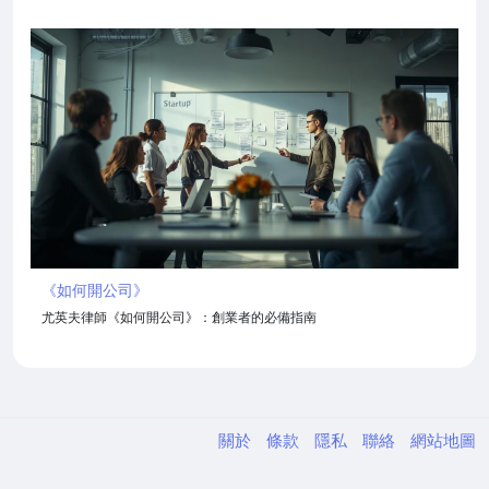
《如何開公司》
尤英夫律師《如何開公司》：創業者的必備指南
關於
條款
隱私
聯絡
網站地圖