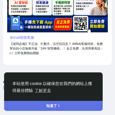
Annai智能客服
【老闆必備】手正油、忙翻天，沒空回訊息？ ANNAI客服特助，免費
幫你的小店無痛升級「24H 智慧櫃檯」！ 反正免費，先用用看再說：
👉 立即免費開始體驗
© 2026 嘀咕
中文
本站使用 cookie 以確保您在我們的網站上獲
關於
條款
隱私
聯絡
網站地圖
得最佳體驗
了解更多
知道了！