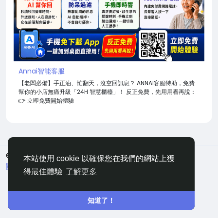
Annai智能客服
【老闆必備】手正油、忙翻天，沒空回訊息？ ANNAI客服特助，免費
幫你的小店無痛升級「24H 智慧櫃檯」！ 反正免費，先用用看再說：
👉 立即免費開始體驗
© 2026 嘀咕
中文
本站使用 cookie 以確保您在我們的網站上獲
關於
條款
隱私
聯絡
網站地圖
得最佳體驗
了解更多
知道了！