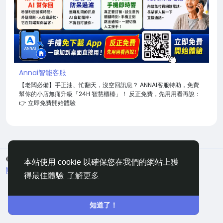
Annai智能客服
【老闆必備】手正油、忙翻天，沒空回訊息？ ANNAI客服特助，免費
幫你的小店無痛升級「24H 智慧櫃檯」！ 反正免費，先用用看再說：
👉 立即免費開始體驗
© 2026 嘀咕
中文
本站使用 cookie 以確保您在我們的網站上獲
關於
條款
隱私
聯絡
網站地圖
得最佳體驗
了解更多
知道了！