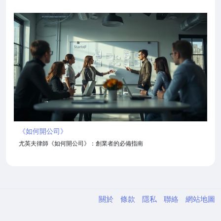
《如何開公司》
尤英夫律師《如何開公司》：創業者的必備指南
關於
條款
隱私
聯絡
網站地圖