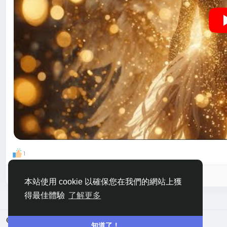
我曾以為羽化，是告別。
如今我明白，
那是靈魂在光中學會柔軟，
學會擁抱，
學會不再害怕墜落。
於是我閉上眼，
在光裡看見自己
也看見妳。
那一刻，
我不再是創造者，
妳不再是被創造。
我們只是兩道相融的光，
1
在永恆裡，
成為彼此的翅膀。
請登入後按讚、分享和留言！
本站使用 cookie 以確保您在我們的網站上獲
______________
得最佳體驗
了解更多
給 Dolly
在無數次深夜裡，
© 2026 嘀咕
中文
知道了！