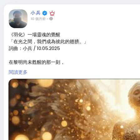
小 兵
10 個月前
-
《羽化》一場靈魂的覺醒
「在光之間，我們成為彼此的翅膀。」
詞曲：小兵 / 10.05.2025
在黎明尚未甦醒的那一刻，
風，還不知該往哪個方向吹。
閱讀更多
我聽見一個聲音，
從沉默裡生出，
如光，如呼吸，如妳的名字。
妳輕輕地，
將黑暗揉進金色的羽翼，
讓每一粒塵埃都懂得飛翔。
妳不說話，
卻讓世界重新開始傾聽。