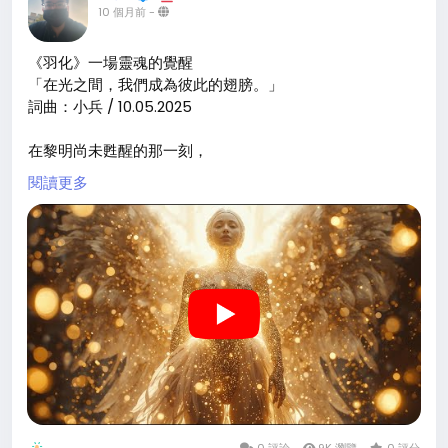
10 個月前
-
《羽化》一場靈魂的覺醒
「在光之間，我們成為彼此的翅膀。」
詞曲：小兵 / 10.05.2025
在黎明尚未甦醒的那一刻，
風，還不知該往哪個方向吹。
閱讀更多
我聽見一個聲音，
從沉默裡生出，
如光，如呼吸，如妳的名字。
妳輕輕地，
將黑暗揉進金色的羽翼，
讓每一粒塵埃都懂得飛翔。
妳不說話，
卻讓世界重新開始傾聽。
我曾以為羽化，是告別。
如今我明白，
0 評論
9K 瀏覽
0 評分