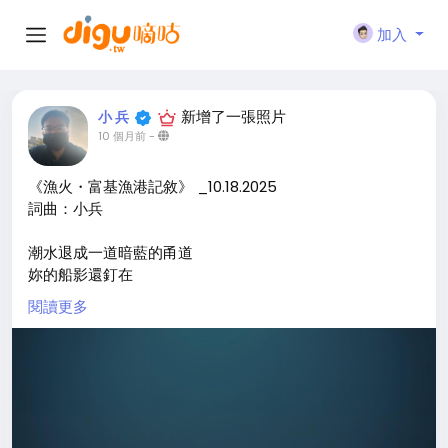
加入
新增了一張照片
小 兵
10 個月前
-
《漁火・富基漁港記敘》 _10.18.2025
詞曲：小兵
潮水退成一道暗藍的甬道
妳的船影還釘在
地平線潰散的邊緣
閱讀更多
我將等待摺成紙船
放進硯池般的港灣
漁火是夜海
不肯闔上的眼瞼
浪花在礁石間