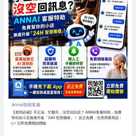
Annai智能客服
【老闆必備】手正油、忙翻天，沒空回訊息？ ANNAI客服特助，免費
幫你的小店無痛升級「24H 智慧櫃檯」！ 反正免費，先用用看再說：
👉 立即免費開始體驗