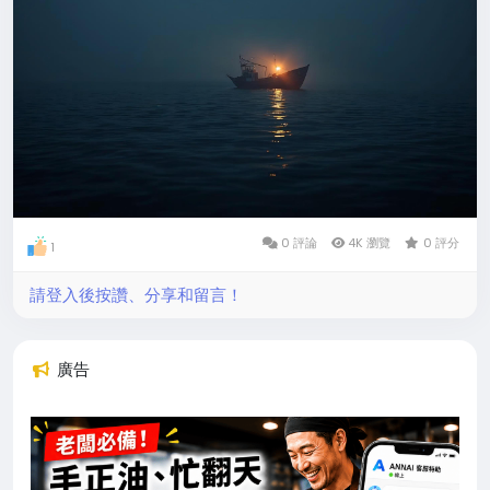
數著妳遲歸的藉口
而風一遍遍
篡改燈塔的密語
當星光浸透桅桿的傷痕
我聽見纜繩
在夢裡反覆摩擦堤岸
所有未寄出的話
堆積成防波堤
靜默地長出
鹽的結晶與鴿羽
0 評論
4K 瀏覽
0 評分
1
明晨他們將看見
請登入後按讚、分享和留言！
一個用眺望澆鑄的身影
把漸亮的天空
和整個漁市的喧嘩
廣告
釀成妳船舷旁
最後一盞
不肯投降的微光