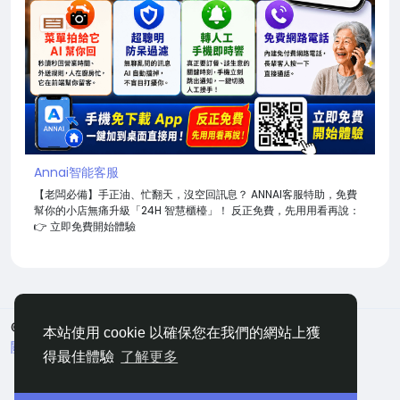
Annai智能客服
【老闆必備】手正油、忙翻天，沒空回訊息？ ANNAI客服特助，免費
幫你的小店無痛升級「24H 智慧櫃檯」！ 反正免費，先用用看再說：
👉 立即免費開始體驗
© 2026 嘀咕
中文
本站使用 cookie 以確保您在我們的網站上獲
關於
條款
隱私
聯絡
網站地圖
得最佳體驗
了解更多