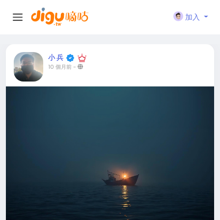
加入
小 兵
10 個月前
-