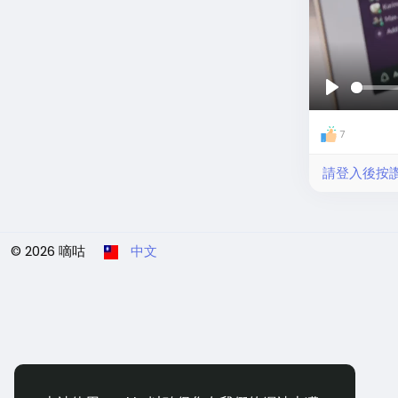
玩
7
請登入後按
© 2026 嘀咕
中文