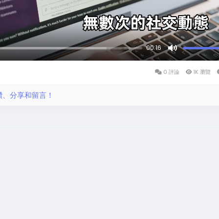
00:16
沉
默
0 評論
1K 瀏覽
的
讚、分享和留言！