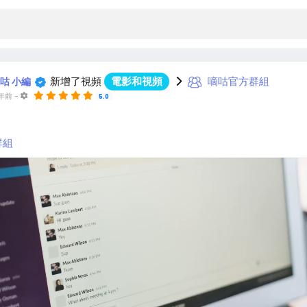
新增了視頻
電影和視頻
嘀咕官方群組
咕 小編
 年前
-
5.0
群組