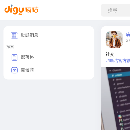
嘀
動態消息
2
探索
社交
部落格
#嘀咕官方
開發商