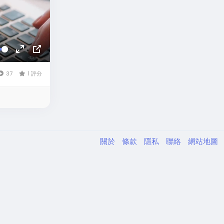
全
畫
螢
中
37
1 評分
幕
畫
關於
條款
隱私
聯絡
網站地圖