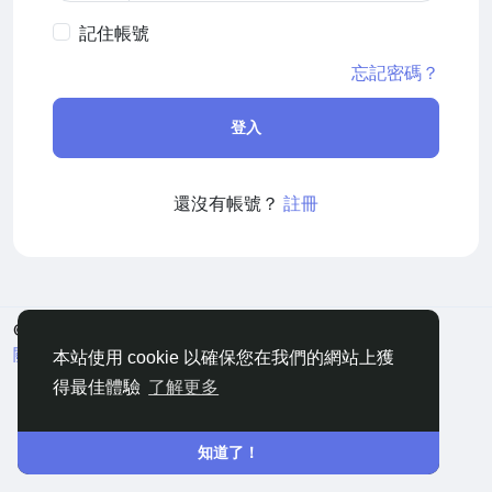
記住帳號
忘記密碼？
登入
還沒有帳號？
註冊
© 2026 嘀咕
中文
關於
條款
隱私
聯絡
網站地圖
本站使用 cookie 以確保您在我們的網站上獲
得最佳體驗
了解更多
知道了！