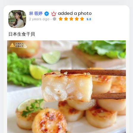
added a photo
林 筱婷
2 years ago
-
5.0
日本生食干貝