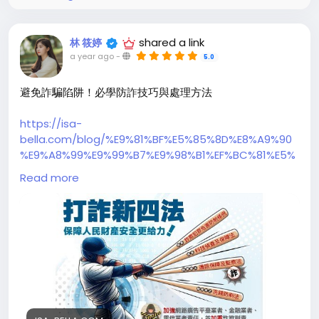
伊莎貝拉或銷售顧問負責處理。 銷售獎
shared a link
林 筱婷
a year ago
-
5.0
避免詐騙陷阱！必學防詐技巧與處理方法
https://isa-
bella.com/blog/%E9%81%BF%E5%85%8D%E8%A9%90
%E9%A8%99%E9%99%B7%E9%98%B1%EF%BC%81%E5%
BF%85%E5%AD%B8%E9%98%B2%E8%A9%90%E6%8A%
Read more
80%E5%B7%A7%E8%88%87%E8%99%95%E7%90%86%E
6%96%B9%E6%B3%95