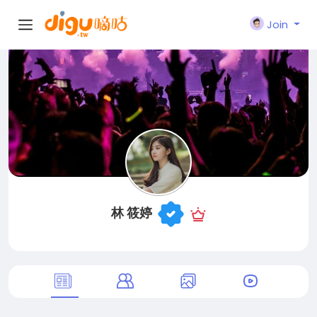
Join
林 筱婷