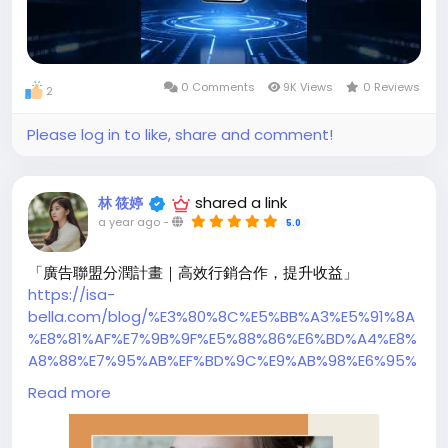
0 Comments
9K Views
0 Reviews
2
Please log in to like, share and comment!
shared a link
林 筱婷
a year ago
-
5.0
「廣告聯盟分潤計畫｜高效行銷合作，提升收益」
https://isa-
bella.com/blog/%E3%80%8C%E5%BB%A3%E5%91%8A
%E8%81%AF%E7%9B%9F%E5%88%86%E6%BD%A4%E8%
A8%88%E7%95%AB%EF%BD%9C%E9%AB%98%E6%95%
88%E8%A1%8C%E9%8A%B7%E5%90%88%E4%BD%9C%
Read more
EF%BC%8C%E6%8F%90%E5%8D%87%E6%94%B6%E7%
9B%8A%E3%80%8D