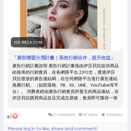
ISA-BELLA.COM
「廣告聯盟分潤計畫｜高效行銷合作，提升收益」
廣告行銷計畫說明 廣告行銷計畫係由伊莎貝拉提供商品
給核准的行銷會員，在各網路平台上PO文，透過伊莎
貝拉發放的廣告連結碼，在任何網路平台進行廣告連結
推薦行銷。（如部落格、FB、IG、LINE、YouTube等平
台）。 消費者經由廣告行銷會員所發文的商品連結，在
伊莎貝拉購買商品並且完成交易後，會員即可獲得一筆
商品交易回饋獎金，獎金自動累計。 廣告行銷計畫的優
點：不用任何資金備貨即可做生意、賺外快。只要花一
0 Comments
2K Views
4 Reviews
7
點時間動動手指，發文到您個人網站或公眾網路平台，
即可開始增加收入來源，創造財富。 沒有資金壓力，不
Please log in to like, share and comment!
須存貨，售前客服、後端生產、出貨及售後服務，都由