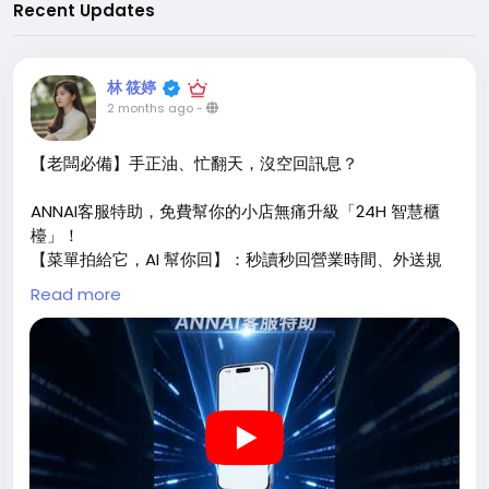
Recent Updates
林 筱婷
2 months ago
-
【老闆必備】手正油、忙翻天，沒空回訊息？
ANNAI客服特助，免費幫你的小店無痛升級「24H 智慧櫃
檯」！
【菜單拍給它，AI 幫你回】：秒讀秒回營業時間、外送規
則，人在廚房忙，它在前端幫你留客。
Read more
免費，先用用看再說：
立即免費開始體驗
https://annai.cc/
https://youtube.com/shorts/EIDoQt4yWXM?
feature=share