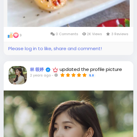
0 Comments
2K Views
3 Reviews
9
Please log in to like, share and comment!
updated the profile picture
林 筱婷
2 years ago
-
5.0