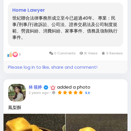
Home Lawyer
世紀聯合法律事務所成立至今已超過40年。 專業：民
事/刑事/行政訴訟、公司法、證券交易法及公司制度規
範、勞資糾紛、消費糾紛、家事事件、債務及強制執行
事件。
0 Comments
1K Views
5 Reviews
9
Please log in to like, share and comment!
added a photo
林 筱婷
2 years ago
-
5.0
鳳梨酥