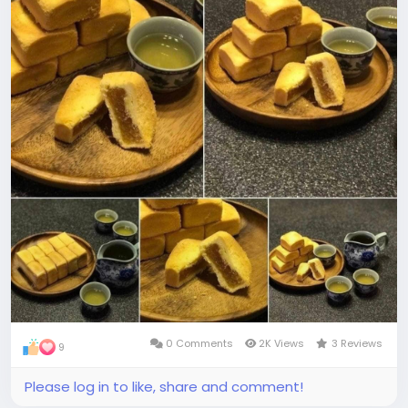
0 Comments
2K Views
3 Reviews
9
Please log in to like, share and comment!