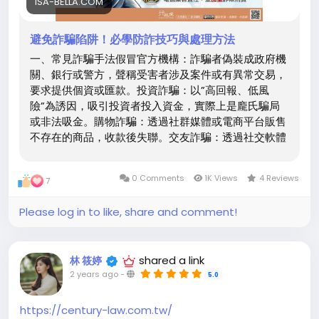
ISA-BELLA.COM
避免詐騙陷阱！必學防詐技巧與處理方法
一、常見詐騙手法假冒官方機構：詐騙者偽裝成政府機
關、銀行或警方，聲稱受害者涉及案件或有異常交易，
要求提供個資或匯款。投資詐騙：以”高回報、低風
險”為誘因，吸引投資者投入資金，實際上是龐氏騙局
或非法吸金。購物詐騙：透過社群媒體或電商平台販售
不存在的商品，收款後失聯。交友詐騙：透過社交軟體
或交友網站培養感情，之後以各種理由借錢或誘導投
資。簡訊詐騙：發送釣魚簡訊，偽裝為銀行、快遞公司
0 Comments
1K Views
4 Reviews
7
等，引導點擊不明連結，竊取個資或銀行帳戶。假冒親
友求助：詐騙者冒充親友，以急需金錢為由，要求匯
Please log in to like, share and comment!
款。二、如何預防詐騙提高警覺：面對來歷不明的來
電、簡訊、電子郵件，不輕易提供個人資訊。驗證訊息
真偽：若接到疑似官方機構來電，可
shared a link
林 筱婷
2 years ago
-
5.0
https://century-law.com.tw/