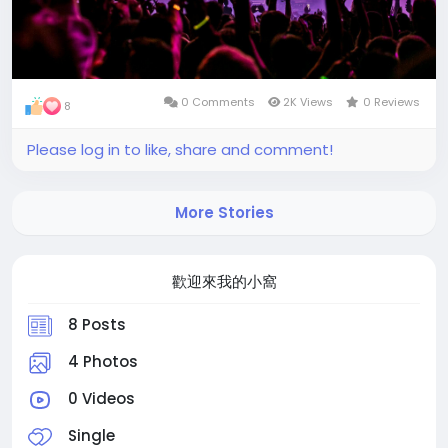
0 Comments
2K Views
0 Reviews
8
Please log in to like, share and comment!
More Stories
歡迎來我的小窩
8 Posts
4 Photos
0 Videos
Single