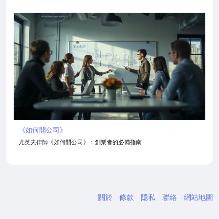
《如何開公司》
尤英夫律師《如何開公司》：創業者的必備指南
關於
條款
隱私
聯絡
網站地圖