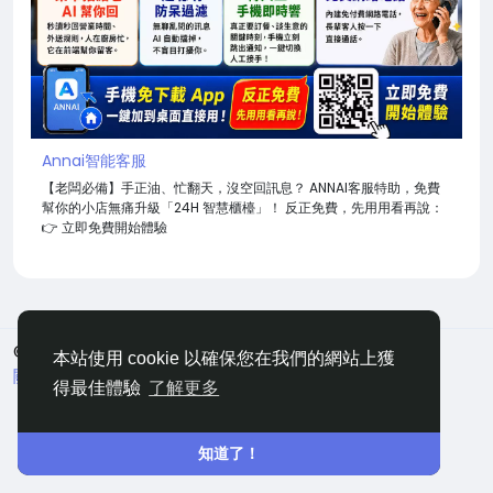
Annai智能客服
【老闆必備】手正油、忙翻天，沒空回訊息？ ANNAI客服特助，免費
幫你的小店無痛升級「24H 智慧櫃檯」！ 反正免費，先用用看再說：
👉 立即免費開始體驗
© 2026 嘀咕
中文
本站使用 cookie 以確保您在我們的網站上獲
關於
條款
隱私
聯絡
網站地圖
得最佳體驗
了解更多
知道了！