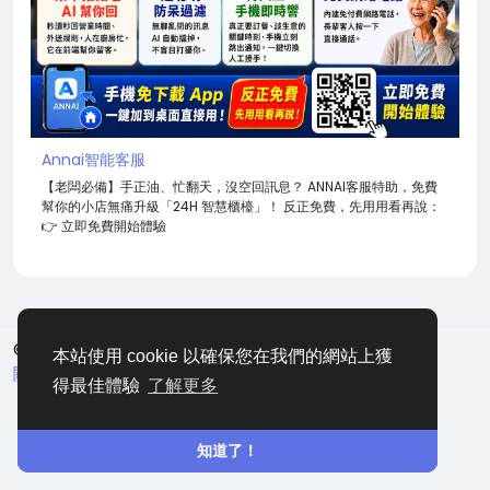
Annai智能客服
【老闆必備】手正油、忙翻天，沒空回訊息？ ANNAI客服特助，免費
幫你的小店無痛升級「24H 智慧櫃檯」！ 反正免費，先用用看再說：
👉 立即免費開始體驗
© 2026 嘀咕
中文
本站使用 cookie 以確保您在我們的網站上獲
關於
條款
隱私
聯絡
網站地圖
得最佳體驗
了解更多
知道了！