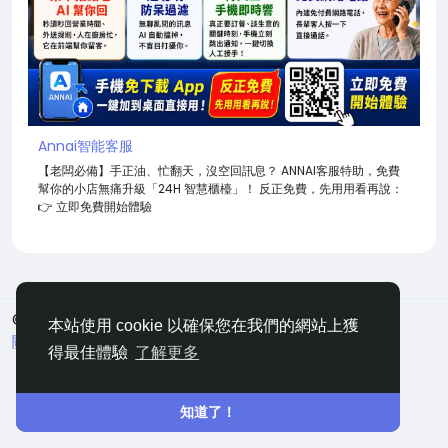
Annai智能客服
【老闆必備】手正油、忙翻天，沒空回訊息？ ANNAI客服特助，免費
幫你的小店無痛升級「24H 智慧櫃檯」！ 反正免費，先用用看再說：
👉 立即免費開始體驗
© 2026 嘀咕
中文
本站使用 cookie 以確保您在我們的網站上獲
關於
條款
隱私
聯絡
網站地圖
得最佳體驗
了解更多
知道了！