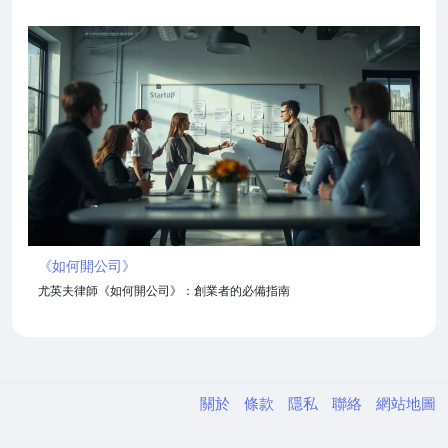
《如何開公司》
尤英夫律師《如何開公司》：創業者的必備指南
關於
條款
隱私
聯絡
網站地圖