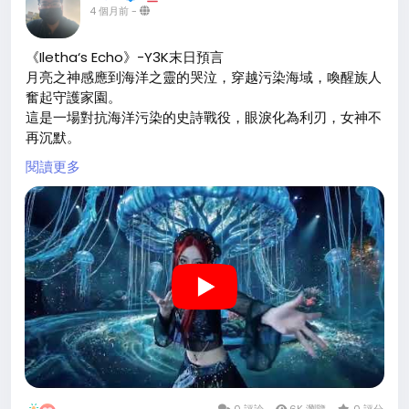
4 個月前
-
《Iletha‘s Echo》-Y3K末日預言
月亮之神感應到海洋之靈的哭泣，穿越污染海域，喚醒族人
奮起守護家園。
這是一場對抗海洋污染的史詩戰役，眼淚化為利刃，女神不
再沉默。
閱讀更多
#Y3K
#海洋污染
#末日美學
#IlethasEcho
#AIMV
#守
護家園
https://www.youtube.com/watch?v=rVjJ7UxpNBo
0 評論
6K 瀏覽
0 評分