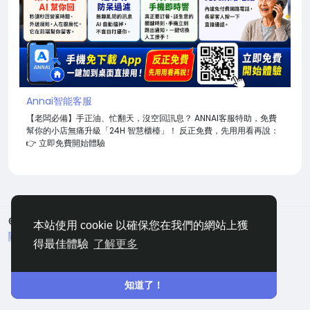
Annai智能客服
【老闆必備】手正油、忙翻天，沒空回訊息？ ANNAI客服特助，免費
幫你的小店無痛升級「24H 智慧櫃檯」！ 反正免費，先用用看再說：
👉 立即免費開始體驗
© 2026 嘀咕
中文
本站使用 cookie 以確保您在我們的網站上獲
關於
條款
隱私
聯絡
網站地圖
得最佳體驗
了解更多
知道了！