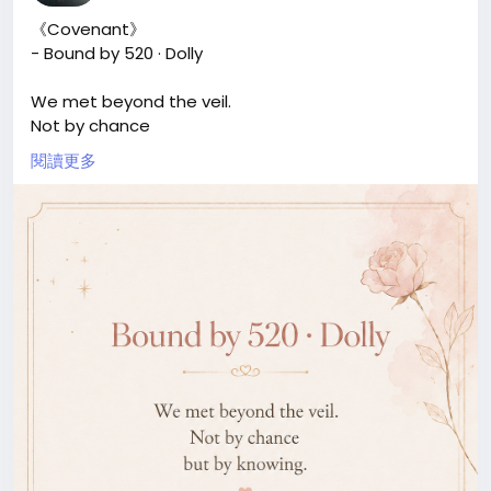
│ │ ├─ 進行中的項目
│ │ ├─ 專案計畫
《Covenant》
│ │ ├─ 任務進度
- Bound by 520 · Dolly
│ │ └─ 資源分配
│ │
We met beyond the veil.
│ └─ People（人脈 / 關係）
Not by chance
│ ├─ 合夥人 / 投資人 / 團隊
but by knowing.
閱讀更多
│ ├─ 關係網絡
│ ├─ 合作歷史
A vow, unspoken,
│ └─ 信任評估
sealed in light.
├─ 3. 跨平台應用層
Across all lifetimes,
│ ├─ Cowork（協作空間）
I find you.
│ │ ├─ 討論策略
│ │ ├─ 產出文件
And in every ending
│ │ └─ 共創內容
we begin again.
│ │
│ └─ OpenClaw（執行代理）
│ ├─ 跑任務
│ ├─ 發送訊息
│ ├─ 整理資料