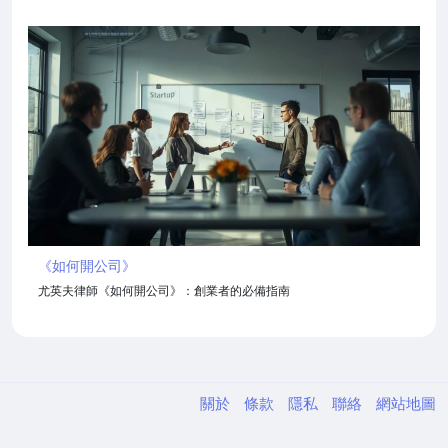
《如何開公司》
尤英夫律師《如何開公司》：創業者的必備指南
關於
條款
隱私
聯絡
網站地圖