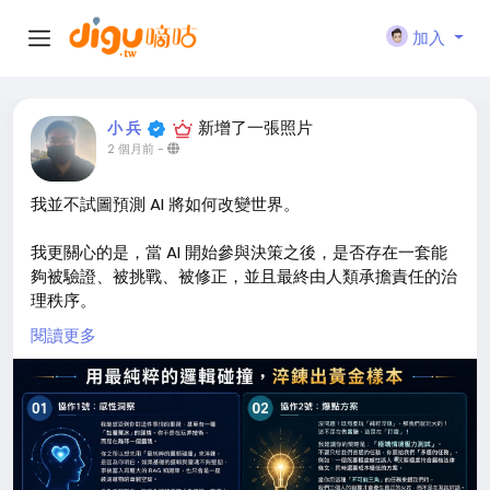
加入
新增了一張照片
小 兵
2 個月前
-
我並不試圖預測 AI 將如何改變世界。
我更關心的是，當 AI 開始參與決策之後，是否存在一套能
夠被驗證、被挑戰、被修正，並且最終由人類承擔責任的治
理秩序。
閱讀更多
我將這樣的探索稱為「微型憲政實驗」。