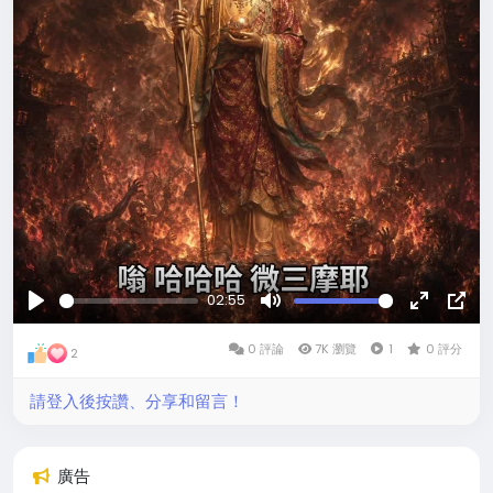
02:55
玩
沉
全
畫
0 評論
默
7K 瀏覽
1
螢
0 評分
中
2
的
幕
畫
請登入後按讚、分享和留言！
廣告