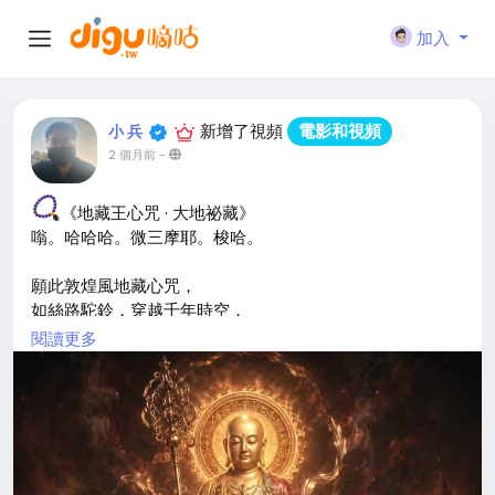
加入
新增了視頻
電影和視頻
小 兵
2 個月前
-
《地藏王心咒 · 大地祕藏》
嗡。哈哈哈。微三摩耶。梭哈。
願此敦煌風地藏心咒，
如絲路駝鈴，穿越千年時空，
將地藏菩薩「地獄不空，誓不成佛」的宏願，
閱讀更多
化為當代人聽得懂的慈悲音聲。
蔓措桑姆 恭頌
貝桑多傑 恭頌
#地藏王心咒
#慈悲
#原創音樂