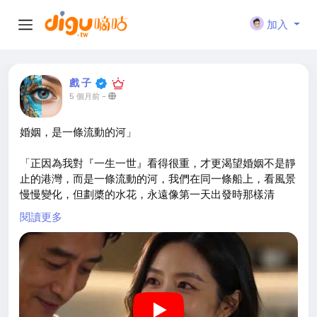
加入
戲 子
5 個月前
-
婚姻，是一條流動的河」
「正因為我對『一生一世』看得很重，才更渴望婚姻不是靜
止的港灣，而是一條流動的河，我們在同一條船上，看風景
慢慢變化，但劃槳的水花，永遠像第一天出發時那樣清
澈。」
閱讀更多
https://www.youtube.com/watch?v=Ihip2pcOuFM