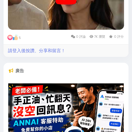
0 評論
7K 瀏覽
0 評分
5
請登入後按讚、分享和留言！
廣告