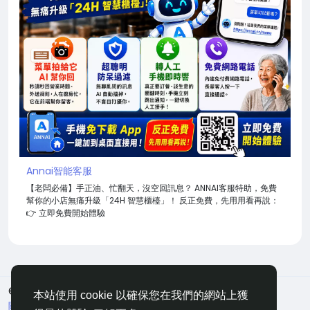
Annai智能客服
【老闆必備】手正油、忙翻天，沒空回訊息？ ANNAI客服特助，免費
幫你的小店無痛升級「24H 智慧櫃檯」！ 反正免費，先用用看再說：
👉 立即免費開始體驗
© 2026 嘀咕
中文
本站使用 cookie 以確保您在我們的網站上獲
關於
條款
隱私
聯絡
網站地圖