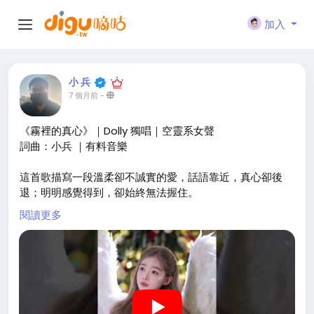
加入
小 兵
7 個月前
-
《霧裡的真心》｜Dolly 獨唱｜空靈系女聲
詞曲：小兵 ｜有料音樂
這首歌描寫一段溫柔卻不誠實的愛，話語靠近，真心卻後
退；明明感覺得到，卻始終無法握住。
閱讀更多
這是一首在沉默中醒來的歌，唱給那些看懂卻仍選擇溫柔的
人。
#言不由衷
#霧裡的真心
#沉默的愛
#不敢說的真心
#原
創音樂
https://youtu.be/UwwuRHxMaUE