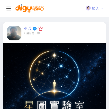
加入
小 兵
2 個月前
-