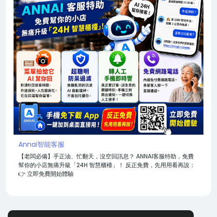
Annai智能客服
【老闆必備】手正油、忙翻天，沒空回訊息？ ANNAI客服特助，免費
幫你的小店無痛升級「24H 智慧櫃檯」！ 反正免費，先用用看再說：
👉 立即免費開始體驗