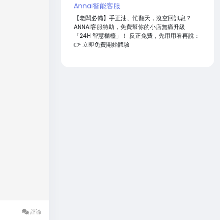
Annai智能客服
【老闆必備】手正油、忙翻天，沒空回訊息？
ANNAI客服特助，免費幫你的小店無痛升級
「24H 智慧櫃檯」！ 反正免費，先用用看再說：
👉 立即免費開始體驗
評論