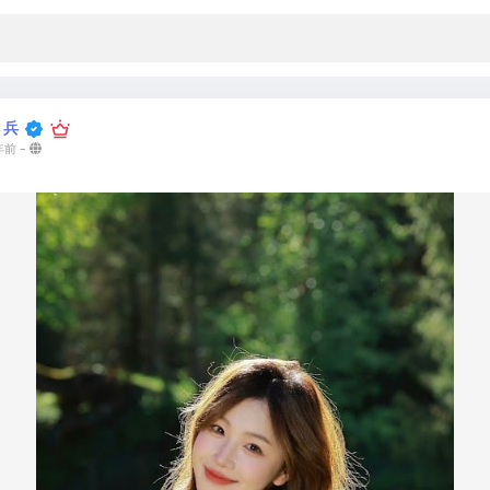
 兵
 年前
-