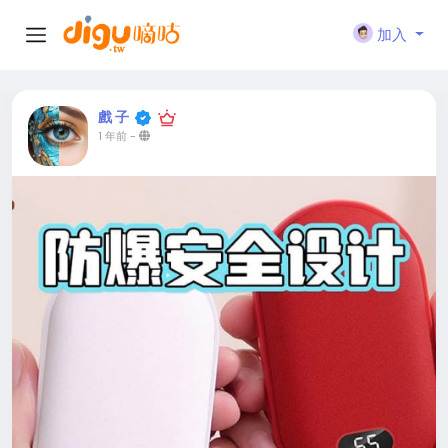
加入
戲 子
1 年前
-