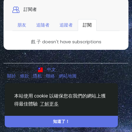
訂閱者
朋友
追隨者
追蹤者
訂閱
戲 子 doesn't have subscriptions
© 2026 嘀咕
中文
關於
條款
隱私
聯絡
網站地圖
本站使用 cookie 以確保您在我們的網站上獲
得最佳體驗
了解更多
知道了！