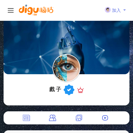
加入
戲 子