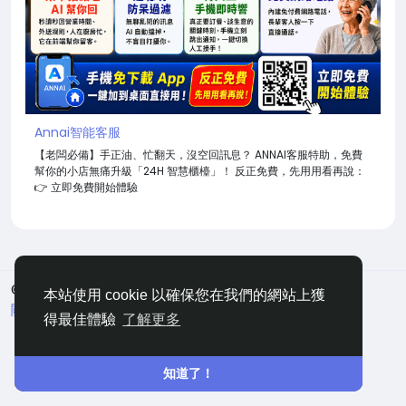
Annai智能客服
【老闆必備】手正油、忙翻天，沒空回訊息？ ANNAI客服特助，免費
幫你的小店無痛升級「24H 智慧櫃檯」！ 反正免費，先用用看再說：
👉 立即免費開始體驗
© 2026 嘀咕
中文
本站使用 cookie 以確保您在我們的網站上獲
關於
條款
隱私
聯絡
網站地圖
得最佳體驗
了解更多
知道了！