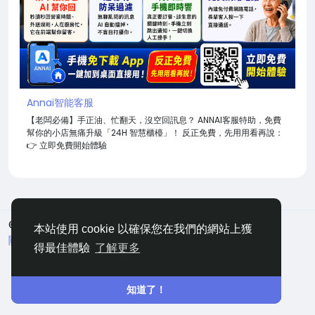
Annai智能客服
【老闆必備】手正油、忙翻天，沒空回訊息？ ANNAI客服特助，免費
幫你的小店無痛升級「24H 智慧櫃檯」！ 反正免費，先用用看再說：
👉 立即免費開始體驗
© 2026 嘀咕
中文
本站使用 cookie 以確保您在我們的網站上獲
關於
條款
隱私
聯絡
網站地圖
得最佳體驗
了解更多
知道了！