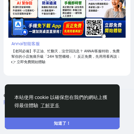
Annai智能客服
【老闆必備】手正油、忙翻天，沒空回訊息？ ANNAI客服特助，免費
幫你的小店無痛升級「24H 智慧櫃檯」！ 反正免費，先用用看再說：
👉 立即免費開始體驗
© 2026 嘀咕
中文
本站使用 cookie 以確保您在我們的網站上獲
關於
條款
隱私
聯絡
網站地圖
得最佳體驗
了解更多
知道了！