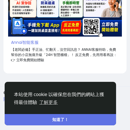
Annai智能客服
【老闆必備】手正油、忙翻天，沒空回訊息？ ANNAI客服特助，免費
幫你的小店無痛升級「24H 智慧櫃檯」！ 反正免費，先用用看再說：
👉 立即免費開始體驗
© 2026 嘀咕
中文
本站使用 cookie 以確保您在我們的網站上獲
關於
條款
隱私
聯絡
網站地圖
得最佳體驗
了解更多
知道了！