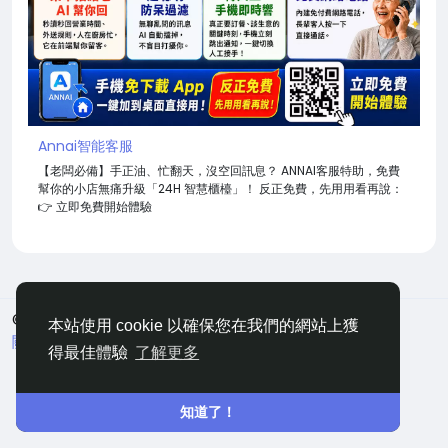
Annai智能客服
【老闆必備】手正油、忙翻天，沒空回訊息？ ANNAI客服特助，免費
幫你的小店無痛升級「24H 智慧櫃檯」！ 反正免費，先用用看再說：
👉 立即免費開始體驗
© 2026 嘀咕
中文
本站使用 cookie 以確保您在我們的網站上獲
關於
條款
隱私
聯絡
網站地圖
得最佳體驗
了解更多
知道了！