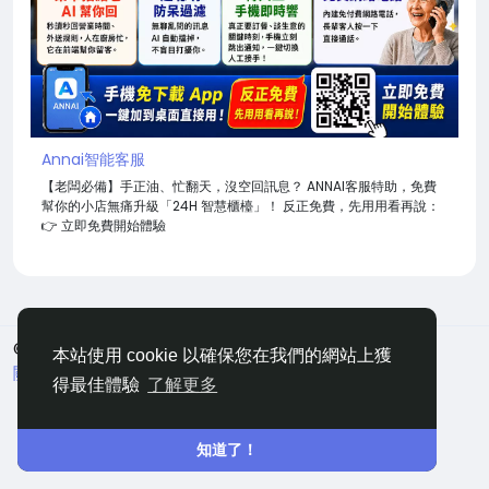
Annai智能客服
【老闆必備】手正油、忙翻天，沒空回訊息？ ANNAI客服特助，免費
幫你的小店無痛升級「24H 智慧櫃檯」！ 反正免費，先用用看再說：
👉 立即免費開始體驗
© 2026 嘀咕
中文
本站使用 cookie 以確保您在我們的網站上獲
關於
條款
隱私
聯絡
網站地圖
得最佳體驗
了解更多
知道了！