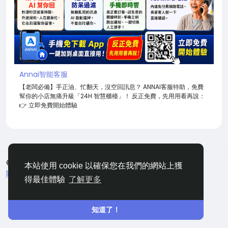
Annai智能客服
【老闆必備】手正油、忙翻天，沒空回訊息？ ANNAI客服特助，免費
幫你的小店無痛升級「24H 智慧櫃檯」！ 反正免費，先用用看再說：
👉 立即免費開始體驗
© 2026 嘀咕
中文
本站使用 cookie 以確保您在我們的網站上獲
關於
條款
隱私
聯絡
網站地圖
得最佳體驗
了解更多
知道了！