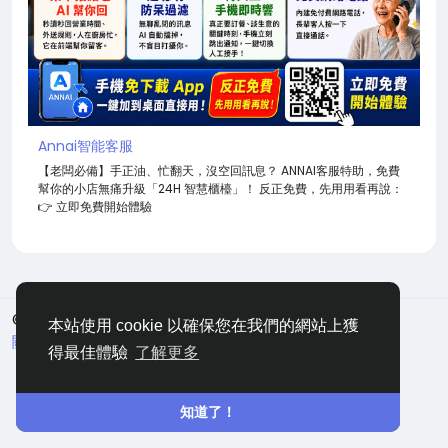
Annai智能客服
【老闆必備】手正油、忙翻天，沒空回訊息？ ANNAI客服特助，免費
幫你的小店無痛升級「24H 智慧櫃檯」！ 反正免費，先用用看再說：
👉 立即免費開始體驗
© 2026 嘀咕
中文
本站使用 cookie 以確保您在我們的網站上獲
關於
條款
隱私
聯絡
網站地圖
得最佳體驗
了解更多
知道了！