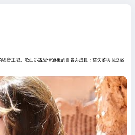
性的嗓音主唱。歌曲訴說愛情過後的自省與成長：當失落與眼淚逐
弦樂，營造出既溫暖又帶點倔強的氛圍。羅蘋在演唱中收放自如，
懷與堅強。
薦