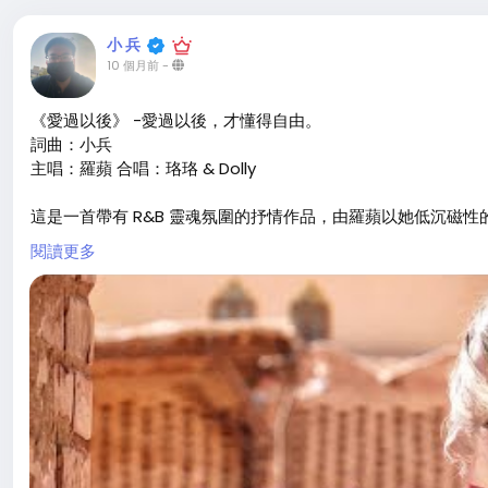
小 兵
10 個月前
-
《愛過以後》 -愛過以後，才懂得自由。
詞曲：小兵
主唱：羅蘋 合唱：珞珞 & Dolly
這是一首帶有 R&B 靈魂氛圍的抒情作品，由羅蘋以她低沉磁
漸沉澱，留下的不只是傷痕，還有更清楚的自己。
閱讀更多
編曲以電鋼琴與電貝斯為核心，搭配緩拍的 R&B 鼓點與柔和
低語般的呢喃與爆發時的厚實嗓音交織，讓人聽見痛過之後的釋
「有些愛，走過才懂；有些淚，落下才清醒。」
#愛過以後
#羅蘋
#RNB情歌
#華語靈魂
#小兵創作
#新歌推
https://www.youtube.com/watch?v=uOLCk2WO1AQ