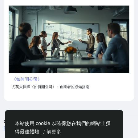
《如何開公司》
尤英夫律師《如何開公司》：創業者的必備指南
© 2026 嘀咕
中文
本站使用 cookie 以確保您在我們的網站上獲
關於
條款
隱私
聯絡
網站地圖
得最佳體驗
了解更多