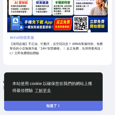
Annai智能客服
【老闆必備】手正油、忙翻天，沒空回訊息？ ANNAI客服特助，免費
幫你的小店無痛升級「24H 智慧櫃檯」！ 反正免費，先用用看再說：
👉 立即免費開始體驗
© 2026 嘀咕
中文
本站使用 cookie 以確保您在我們的網站上獲
關於
條款
隱私
聯絡
網站地圖
得最佳體驗
了解更多
知道了！